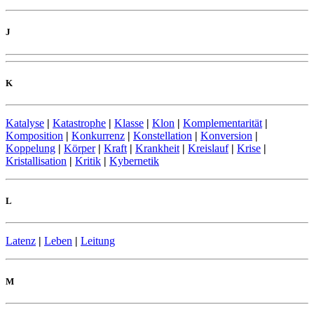
J
K
Katalyse
|
Katastrophe
|
Klasse
|
Klon
|
Komplementarität
|
Komposition
|
Konkurrenz
|
Konstellation
|
Konversion
|
Koppelung
|
Körper
|
Kraft
|
Krankheit
|
Kreislauf
|
Krise
|
Kristallisation
|
Kritik
|
Kybernetik
L
Latenz
|
Leben
|
Leitung
M