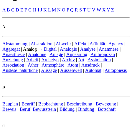
A
B
C
D
E
F
G
H
I
J
K
L
M
N
O
P
Q
R
S
T
U
V
W
X
Y
Z
A
Abstammung
|
Abstraktion
|
Abwehr
|
Affekt
|
Affinität
|
Agency
|
Aggregat
|
Analog
→ Digital
|
Analogie
|
Analyse
|
Anamnese
|
Anaesthesie
|
Anatomie
|
Anlage
|
Anpassung
|
Anthropozän
|
Anziehung
|
Arbeit
|
Archetyp
|
Archiv
|
Art
|
Assimilation
|
Assoziation
|
Äther
|
Atmosphäre
|
Atom
|
Ausdruck
|
Auslese_natürliche
|
Aussage
|
Aussenwelt
|
Automat
|
Autopoiesis
B
Bauplan
|
Begriff
|
Beobachtung
|
Beschreibung
|
Bewegung
|
Beweis
|
Beruf
|
Bewusstsein
|
Bildung
|
Bindung
|
Botschaft
C