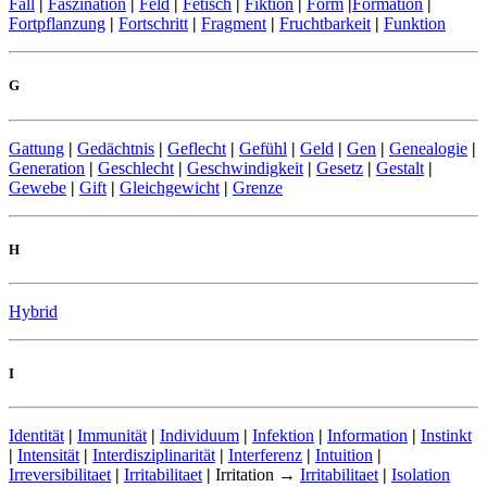
Fall
|
Faszination
|
Feld
|
Fetisch
|
Fiktion
|
Form
|
Formation
|
Fortpflanzung
|
Fortschritt
|
Fragment
|
Fruchtbarkeit
|
Funktion
G
Gattung
|
Gedächtnis
|
Geflecht
|
Gefühl
|
Geld
|
Gen
|
Genealogie
|
Generation
|
Geschlecht
|
Geschwindigkeit
|
Gesetz
|
Gestalt
|
Gewebe
|
Gift
|
Gleichgewicht
|
Grenze
H
Hybrid
I
Identität
|
Immunität
|
Individuum
|
Infektion
|
Information
|
Instinkt
|
Intensität
|
Interdisziplinarität
|
Interferenz
|
Intuition
|
Irreversibilitaet
|
Irritabilitaet
|
Irritation →
Irritabilitaet
|
Isolation