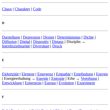
Chaos
|
Charakter
|
Code
D
Darstellung
|
Depression
|
Design
|
Determinismus
|
Dichte
|
Diffusion
|
Digital
|
Dispositiv
|
Distanz
|
Disziplin →
Interdisziplinarität
|
Diversitaet
|
Druck
E
Elektrizität
|
Element
|
Emergenz
|
Empathie
|
Empfindung
|
Energie
|
Energieerhaltung →
Energie
|
Entropie
|
Erbe →
Vererbung
|
Entwicklung
|
Epigenesis
|
Europa
|
Evolution
|
Experiment
F