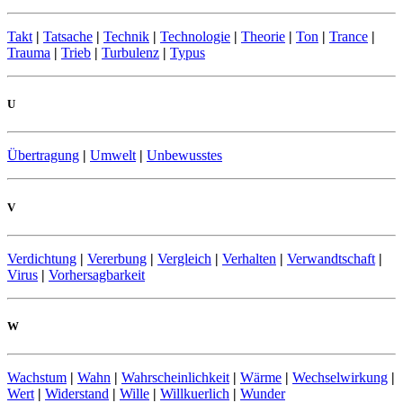
Takt
|
Tatsache
|
Technik
|
Technologie
|
Theorie
|
Ton
|
Trance
|
Trauma
|
Trieb
|
Turbulenz
|
Typus
U
Übertragung
|
Umwelt
|
Unbewusstes
V
Verdichtung
|
Vererbung
|
Vergleich
|
Verhalten
|
Verwandtschaft
|
Virus
|
Vorhersagbarkeit
W
Wachstum
|
Wahn
|
Wahrscheinlichkeit
|
Wärme
|
Wechselwirkung
|
Wert
|
Widerstand
|
Wille
|
Willkuerlich
|
Wunder