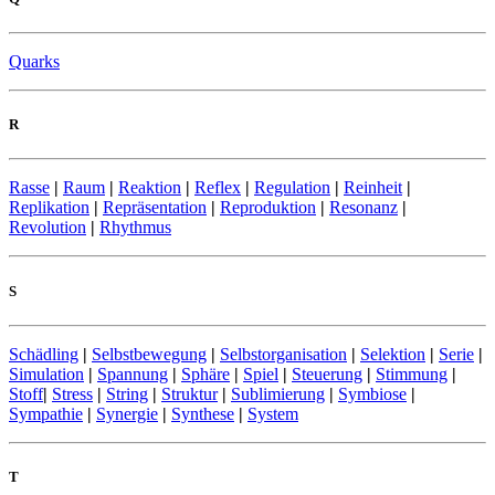
Quarks
R
Rasse
|
Raum
|
Reaktion
|
Reflex
|
Regulation
|
Reinheit
|
Replikation
|
Repräsentation
|
Reproduktion
|
Resonanz
|
Revolution
|
Rhythmus
S
Schädling
|
Selbstbewegung
|
Selbstorganisation
|
Selektion
|
Serie
|
Simulation
|
Spannung
|
Sphäre
|
Spiel
|
Steuerung
|
Stimmung
|
Stoff
|
Stress
|
String
|
Struktur
|
Sublimierung
|
Symbiose
|
Sympathie
|
Synergie
|
Synthese
|
System
T