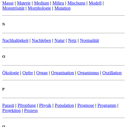
Masse
|
Materie
|
Medium
|
Milieu
|
Mischung
|
Modell
|
Monströsität
|
Morphologie
|
Mutation
N
Nachhaltigkeit
|
Nachleben
|
Natur
|
Netz
|
Normalität
O
Ökologie
|
Opfer
|
Organ
|
Organisation
|
Organismus
|
Oszillation
P
Parasit
|
Pfropfung
|
Physik
|
Population
|
Prognose
|
Programm
|
Projektion
|
Prozess
Q