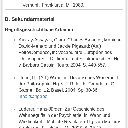
Vernunft. Frankfurt a. M., 1989.
B. Sekundärmaterial
Begriffsgeschichtliche Arbeiten
Auvray-Assayas, Clara; Charles Baladier; Monique
David-Ménard und Jackie Pigeaud: (Art.)
Folie/Démence, in: Vocabulaire Européen des
Philosophies – Dictionnaire des Intraduisibles. Hg.
v. Barbara Cassin, Tours, 2004, S. 449-557.
Hühn, H.: (Art.) Wahn, in: Historisches Wörterbuch
der Philosophie. Hg. v. J. Ritter, K. Gründer u. G.
Gabriel. Bd. 12, Basel, 2004, Sp. 30-36.
Inhaltsangabe
Luderer, Hans-Jürgen: Zur Geschichte des
Wahnbegriffs in der Psychiatrie. In: Wahn und
Wirklichkeit – Multiple Realitäten. Hg. von Matthias
Kaufmann, Frankfurt a.M., 2003, S. 35-47.