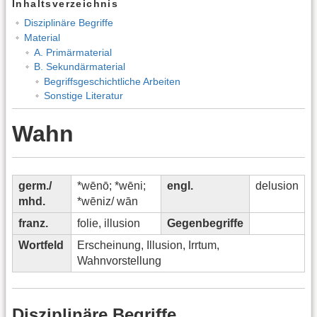
Inhaltsverzeichnis
Disziplinäre Begriffe
Material
A. Primärmaterial
B. Sekundärmaterial
Begriffsgeschichtliche Arbeiten
Sonstige Literatur
Wahn
germ./
*wēnō; *wēni;
engl.
delusion
mhd.
*wēniz/ wān
franz.
folie, illusion
Gegenbegriffe
Wortfeld
Erscheinung, Illusion, Irrtum,
Wahnvorstellung
Disziplinäre Begriffe