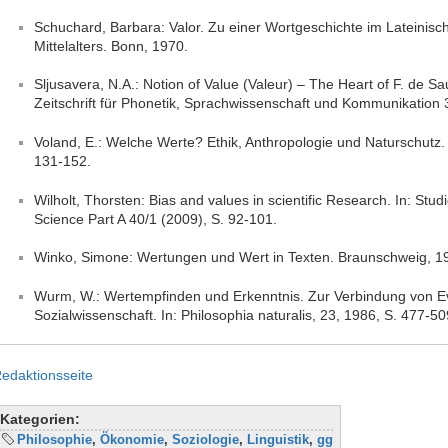
Schuchard, Barbara: Valor. Zu einer Wortgeschichte im Lateini
Mittelalters. Bonn, 1970.
Sljusavera, N.A.: Notion of Value (Valeur) – The Heart of F. de S
Zeitschrift für Phonetik, Sprachwissenschaft und Kommunikation 
Voland, E.: Welche Werte? Ethik, Anthropologie und Naturschutz. I
131-152.
Wilholt, Thorsten: Bias and values in scientific Research. In: Stud
Science Part A 40/1 (2009), S. 92-101.
Winko, Simone: Wertungen und Wert in Texten. Braunschweig, 1
Wurm, W.: Wertempfinden und Erkenntnis. Zur Verbindung von Ev
Sozialwissenschaft. In: Philosophia naturalis, 23, 1986, S. 477-50
edaktionsseite
Kategorien:
Philosophie
,
Ökonomie
,
Soziologie
,
Linguistik
,
gg