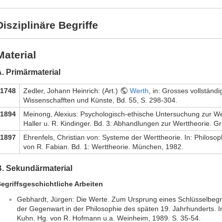
Disziplinäre Begriffe
Material
. Primärmaterial
1748
Zedler, Johann Heinrich: (Art.)
Werth
, in: Grosses vollständi
Wissenschafften und Künste, Bd. 55, S. 298-304.
1894
Meinong, Alexius: Psychologisch-ethische Untersuchung zur Wer
Haller u. R. Kindinger. Bd. 3: Abhandlungen zur Werttheorie. G
1897
Ehrenfels, Christian von: Systeme der Werttheorie. In: Philosop
von R. Fabian. Bd. 1: Werttheorie. München, 1982.
B. Sekundärmaterial
egriffsgeschichtliche Arbeiten
Gebhardt, Jürgen: Die Werte. Zum Ursprung eines Schlüsselbegrif
der Gegenwart in der Philosophie des späten 19. Jahrhunderts. I
Kuhn. Hg. von R. Hofmann u.a. Weinheim, 1989. S. 35-54.