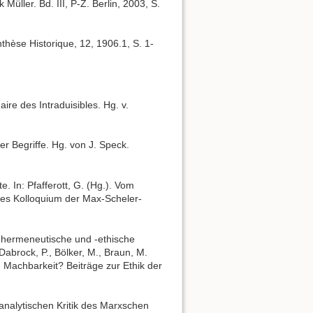
Müller. Bd. III, P-Z. Berlin, 2003, S.
nthèse Historique, 12, 1906.1, S. 1-
ire des Intraduisibles. Hg. v.
r Begriffe. Hg. von J. Speck.
 In: Pfafferott, G. (Hg.). Vom
ales Kolloquium der Max-Scheler-
chhermeneutische und -ethische
abrock, P., Bölker, M., Braun, M.
n Machbarkeit? Beiträge zur Ethik der
analytischen Kritik des Marxschen