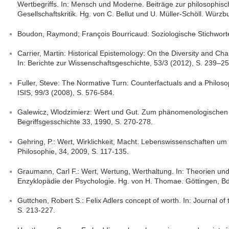
Wertbegriffs. In: Mensch und Moderne. Beiträge zur philosophis
Gesellschaftskritik. Hg. von C. Bellut und U. Müller-Schöll. Würzb
Boudon, Raymond; François Bourricaud: Soziologische Stichwor
Carrier, Martin: Historical Epistemology: On the Diversity and Ch
In: Berichte zur Wissenschaftsgeschichte, 53/3 (2012), S. 239–25
Fuller, Steve: The Normative Turn: Counterfactuals and a Philosop
ISIS, 99/3 (2008), S. 576-584.
Galewicz, Wlodzimierz: Wert und Gut. Zum phänomenologischen We
Begriffsgesschichte 33, 1990, S. 270-278.
Gehring, P.: Wert, Wirklichkeit, Macht. Lebenswissenschaften um 1
Philosophie, 34, 2009, S. 117-135.
Graumann, Carl F.: Wert, Wertung, Werthaltung. In: Theorien un
Enzyklopädie der Psychologie. Hg. von H. Thomae. Göttingen, Bd.
Guttchen, Robert S.: Felix Adlers concept of worth. In: Journal of
S. 213-227.