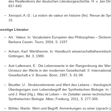
des Reallexikons der deutschen Literaturgeschichte. H. v. Jan-Dirk 
837-840.
Xenopol, A.-D.: La notion de valeur en histoire (fin). Revue de Sy
15.
onstige Literatur
Art.: Valeur. In: Vocabulaire Européen des Philosophies – Dictionna
Barbara Cassin. Tours, 2004, S. 1337.
Acham, Karl: Werttheorie. In: Handbuch wissenschaftstheoretische
Göttingen, Bd. 3, 1980.
Avé-Lallemant, E.: Die Lebenswerte in der Rangordnung der Werte.
Umsturz der Werte in der modernen Gesellschaft. II. Internation
Gesellschaft e.V. Bouvier, Bonn, 1997, S. 81-99.
Beuttler, U.: Strukturelemente und Wert des Lebens – theologis
Überlegungen zum Lebensbegriff der Synthetischen Biologie. In: D
und J. Ried (Hg.). Was ist Leben – im Zeitalter seiner technische
Synthetischen Biologie. Alber, Freiburg, 2011, S. 277-305.
Böhler, Martin: Wert und Begriff. Anmerkungen zu einer (sprach-)