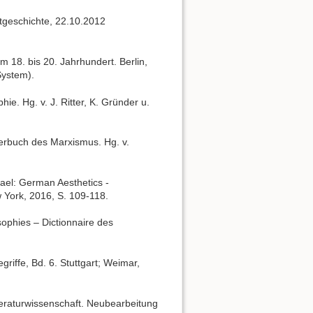
tgeschichte, 22.10.2012
 18. bis 20. Jahrhundert. Berlin,
System).
hie. Hg. v. J. Ritter, K. Gründer u.
rterbuch des Marxismus. Hg. v.
hael: German Aesthetics -
York, 2016, S. 109-118.
sophies – Dictionnaire des
riffe, Bd. 6. Stuttgart; Weimar,
iteraturwissenschaft. Neubearbeitung