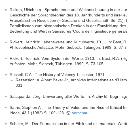
Ricken, Ulrich u.a.: Sprachtheorie und Weltanschauung in der eu
Geschichte der Sprachtheorien des 18. Jahrhunderts und ihrer 
Französischen Revolution (= Sprache und Gesellschaft, Bd. 21), B
Parallelismen zum ökonomischen Denken in der Entwicklung des W
Bedeutung und Wert in Saussures 'Cours de linguistique générale
Rickert, Heinrich: Lebenswerte und Kulturwerte, 1911. In: Bast, R.
Philosophische Aufsätze. Mohr, Siebeck, Tübingen, 1999, S. 37-7
Rickert, Heinrich: Vom System der Werte, 1913. In: Bast, R.A. (Hg
Aufsätze. Mohr, Siebeck, Tübingen, 1999, S. 73-105.
Russell, C.A.: The History of Valency. Leicester, 1971.
Rezension: A. Albert Baker Jr., Archives Internationales d’Hist
331.
Salaquarda, Jörg: Umwertung aller Werte. In: Archiv für Begriffsg
Satris, Stephen A.: The Theory of Value and the Rise of Ethical Em
Ideas, 43.1 (1982) S. 109-128.
Vorschau
Scheler, M.: Der Formalismus in der Ethik und die materiale Wert