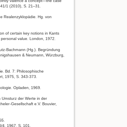
ointly valence a concept—the case
 41/1 (2010), S. 21–31.
he Realenzyklopädie. Hg. von
on of certain key notions in Kants
 personal value. London, 1972.
. Lutz-Bachmann (Hg.). Begründung
 Königshausen & Neumann, Würzburg,
e. Bd. 7: Philosophische
rt, 1975, S. 343-373.
iologie. Opladen, 1969.
m Umsturz der Werte in der
heler-Gesellschaft e.V. Bouvier,
65.
0/4, 1967, S. 101.