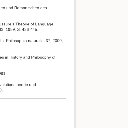
schen und Romanischen des
aussure’s Theorie of Language.
33, 1989, S. 436-445.
n: Philosophia naturalis, 37, 2000,
ies in History and Philosophy of
991.
olutionstheorie und
9.