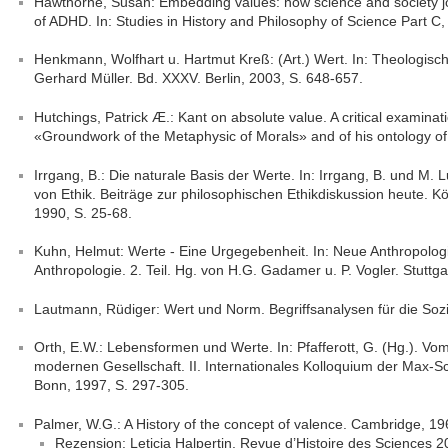
Hawthorne, Susan: Embedding values: how science and society j
of ADHD. In: Studies in History and Philosophy of Science Part C,
Henkmann, Wolfhart u. Hartmut Kreß: (Art.) Wert. In: Theologisc
Gerhard Müller. Bd. XXXV. Berlin, 2003, S. 648-657.
Hutchings, Patrick Æ.: Kant on absolute value. A critical examinati
«Groundwork of the Metaphysic of Morals» and of his ontology of
Irrgang, B.: Die naturale Basis der Werte. In: Irrgang, B. und M
von Ethik. Beiträge zur philosophischen Ethikdiskussion heute.
1990, S. 25-68.
Kuhn, Helmut: Werte - Eine Urgegebenheit. In: Neue Anthropologi
Anthropologie. 2. Teil. Hg. von H.G. Gadamer u. P. Vogler. Stuttga
Lautmann, Rüdiger: Wert und Norm. Begriffsanalysen für die Soz
Orth, E.W.: Lebensformen und Werte. In: Pfafferott, G. (Hg.). Vo
modernen Gesellschaft. II. Internationales Kolloquium der Max-Sc
Bonn, 1997, S. 297-305.
Palmer, W.G.: A History of the concept of valence. Cambridge, 19
Rezension: Leticia Halpertin, Revue d’Histoire des Sciences 2