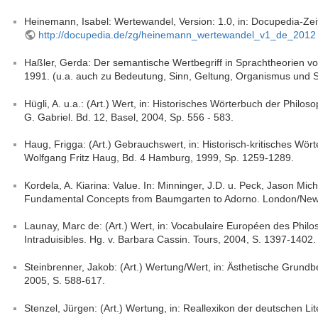
Heinemann, Isabel: Wertewandel, Version: 1.0, in: Docupedia-Zei
http://docupedia.de/zg/heinemann_wertewandel_v1_de_2012
Haßler, Gerda: Der semantische Wertbegriff in Sprachtheorien vom
1991. (u.a. auch zu Bedeutung, Sinn, Geltung, Organismus und 
Hügli, A. u.a.: (Art.) Wert, in: Historisches Wörterbuch der Philosop
G. Gabriel. Bd. 12, Basel, 2004, Sp. 556 - 583.
Haug, Frigga: (Art.) Gebrauchswert, in: Historisch-kritisches Wö
Wolfgang Fritz Haug, Bd. 4 Hamburg, 1999, Sp. 1259-1289.
Kordela, A. Kiarina: Value. In: Minninger, J.D. u. Peck, Jason Mic
Fundamental Concepts from Baumgarten to Adorno. London/New 
Launay, Marc de: (Art.) Wert, in: Vocabulaire Européen des Philo
Intraduisibles. Hg. v. Barbara Cassin. Tours, 2004, S. 1397-1402.
Steinbrenner, Jakob: (Art.) Wertung/Wert, in: Ästhetische Grundbeg
2005, S. 588-617.
Stenzel, Jürgen: (Art.) Wertung, in: Reallexikon der deutschen L