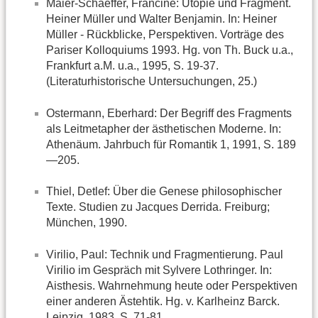
Maier-Schaeffer, Francine: Utopie und Fragment.
Heiner Müller und Walter Benjamin. In: Heiner
Müller - Rückblicke, Perspektiven. Vorträge des
Pariser Kolloquiums 1993. Hg. von Th. Buck u.a.,
Frankfurt a.M. u.a., 1995, S. 19-37.
(Literaturhistorische Untersuchungen, 25.)
Ostermann, Eberhard: Der Begriff des Fragments
als Leitmetapher der ästhetischen Moderne. In:
Athenäum. Jahrbuch für Romantik 1, 1991, S. 189
—205.
Thiel, Detlef: Über die Genese philosophischer
Texte. Studien zu Jacques Derrida. Freiburg;
München, 1990.
Virilio, Paul: Technik und Fragmentierung. Paul
Virilio im Gespräch mit Sylvere Lothringer. In:
Aisthesis. Wahrnehmung heute oder Perspektiven
einer anderen Ästehtik. Hg. v. Karlheinz Barck.
Leipzig, 1983, S. 71-81.