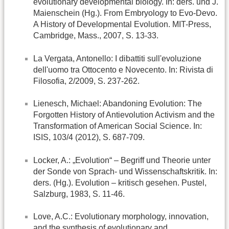
evolutionary developmental biology. In: ders. und J.
Maienschein (Hg.). From Embryology to Evo-Devo.
A History of Developmental Evolution. MIT-Press,
Cambridge, Mass., 2007, S. 13-33.
La Vergata, Antonello: I dibattiti sull'evoluzione
dell'uomo tra Ottocento e Novecento. In: Rivista di
Filosofia, 2/2009, S. 237-262.
Lienesch, Michael: Abandoning Evolution: The
Forgotten History of Antievolution Activism and the
Transformation of American Social Science. In:
ISIS, 103/4 (2012), S. 687-709.
Locker, A.: „Evolution“ – Begriff und Theorie unter
der Sonde von Sprach- und Wissenschaftskritik. In:
ders. (Hg.). Evolution – kritisch gesehen. Pustel,
Salzburg, 1983, S. 11-46.
Love, A.C.: Evolutionary morphology, innovation,
and the synthesis of evolutionary and