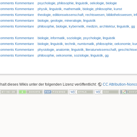
comments Kommentare
psychologie
,
philosophie
,
linguistik
,
oekologie
,
biologie
comments Kommentare
physik
,
linguistik
,
mathematik
,
biologie
,
philosophie
,
kunst
comments Kommentare
theologie
,
editionswissenschaft
,
rechtswesen
,
bibliothekswesen
,
in
comments Kommentare
biologie
,
geologie
,
mineralogie
,
linguistik
comments Kommentare
philosophie
,
biologie
,
kybernetik
,
medizin
,
architektur
,
linguistik
,
gg
comments Kommentare
biologie
,
informatik
,
soziologie
,
psychologie
,
linguistik
comments Kommentare
biologie
,
linguistik
,
technik
,
numismatik
,
philosophie
,
oekonomie
,
ku
comments Kommentare
physiologie
,
anatomie
,
linguistik
,
literaturwissenschaft
,
geschichtsw
comments Kommentare
philosophie
,
oekonomie
,
soziologie
,
linguistik
,
gg
nhalt dieses Wikis unter der folgenden Lizenz veröffentlicht:
CC Attribution-Nonco