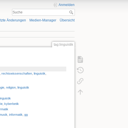
Anmelden
tzte Änderungen
Medien-Manager
Übersicht
tag:linguistik
,
rechtswissenschaften
,
linguistik
,
ogie
,
religion
,
linguistik
linguistik
ie
,
kyberbetik
ormatik
musik
,
informatik
,
gg