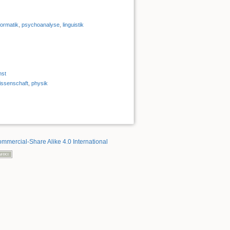
formatik
,
psychoanalyse
,
linguistik
nst
issenschaft
,
physik
mmercial-Share Alike 4.0 International