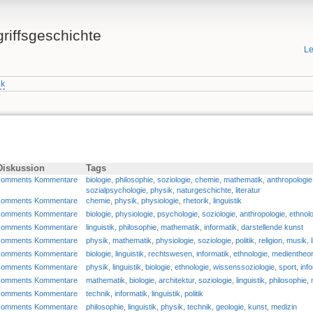
griffsgeschichte
Le
ik
Diskussion
Tags
comments Kommentare
biologie
,
philosophie
,
soziologie
,
chemie
,
mathematik
,
anthropologie
sozialpsychologie
,
physik
,
naturgeschichte
,
literatur
comments Kommentare
chemie
,
physik
,
physiologie
,
rhetorik
,
linguistik
comments Kommentare
biologie
,
physiologie
,
psychologie
,
soziologie
,
anthropologie
,
ethnol
comments Kommentare
linguistik
,
philosophie
,
mathematik
,
informatik
,
darstellende kunst
comments Kommentare
physik
,
mathematik
,
physiologie
,
soziologie
,
politik
,
religion
,
musik
,
comments Kommentare
biologie
,
linguistik
,
rechtswesen
,
informatik
,
ethnologie
,
medientheor
comments Kommentare
physik
,
linguistik
,
biologie
,
ethnologie
,
wissenssoziologie
,
sport
,
inf
comments Kommentare
mathematik
,
biologie
,
architektur
,
soziologie
,
linguistik
,
philosophie
,
comments Kommentare
technik
,
informatik
,
linguistik
,
politik
comments Kommentare
philosophie
,
linguistik
,
physik
,
technik
,
geologie
,
kunst
,
medizin