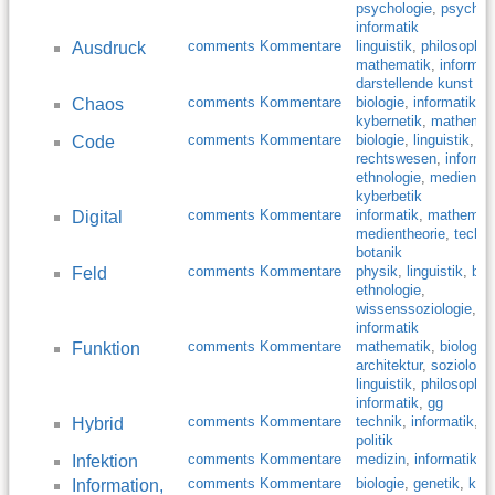
psychologie
,
psychoa
informatik
comments Kommentare
linguistik
,
philosophie
Ausdruck
mathematik
,
informat
darstellende kunst
comments Kommentare
biologie
,
informatik
,
Chaos
kybernetik
,
mathemat
comments Kommentare
biologie
,
linguistik
,
Code
rechtswesen
,
informa
ethnologie
,
medienthe
kyberbetik
comments Kommentare
informatik
,
mathemat
Digital
medientheorie
,
techni
botanik
comments Kommentare
physik
,
linguistik
,
bio
Feld
ethnologie
,
wissenssoziologie
,
sp
informatik
comments Kommentare
mathematik
,
biologie
,
Funktion
architektur
,
soziologie
linguistik
,
philosophie
informatik
,
gg
comments Kommentare
technik
,
informatik
,
li
Hybrid
politik
comments Kommentare
medizin
,
informatik
Infektion
comments Kommentare
biologie
,
genetik
,
kybe
Information,