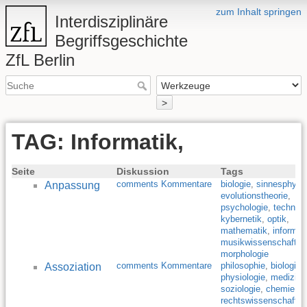
zum Inhalt springen
Interdisziplinäre
Begriffsgeschichte
ZfL Berlin
>
TAG: Informatik,
Seite
Diskussion
Tags
comments Kommentare
biologie
,
sinnesphysio
Anpassung
evolutionstheorie
,
psychologie
,
technik
,
kybernetik
,
optik
,
mathematik
,
informat
musikwissenschaft
,
l
morphologie
comments Kommentare
philosophie
,
biologie
,
Assoziation
physiologie
,
medizin
,
soziologie
,
chemie
,
rechtswissenschaft
,