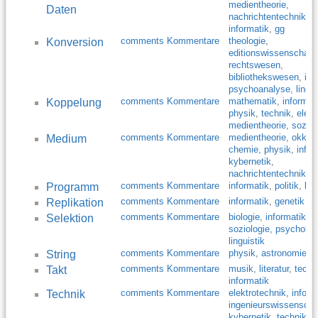
medientheorie
,
Daten
nachrichtentechnik
,
informatik
,
gg
comments Kommentare
theologie
,
Konversion
editionswissenschaft
,
rechtswesen
,
bibliothekswesen
,
inf
psychoanalyse
,
lingui
comments Kommentare
mathematik
,
informat
Koppelung
physik
,
technik
,
elekt
medientheorie
,
soziol
comments Kommentare
medientheorie
,
okkul
Medium
chemie
,
physik
,
infor
kybernetik
,
nachrichtentechnik
,
g
comments Kommentare
informatik
,
politik
,
kyb
Programm
comments Kommentare
informatik
,
genetik
Replikation
comments Kommentare
biologie
,
informatik
,
Selektion
soziologie
,
psycholog
linguistik
comments Kommentare
physik
,
astronomie
,
i
String
comments Kommentare
musik
,
literatur
,
techn
Takt
informatik
comments Kommentare
elektrotechnik
,
inform
Technik
ingenieurswissenscha
kybernetik
,
technik
,
g