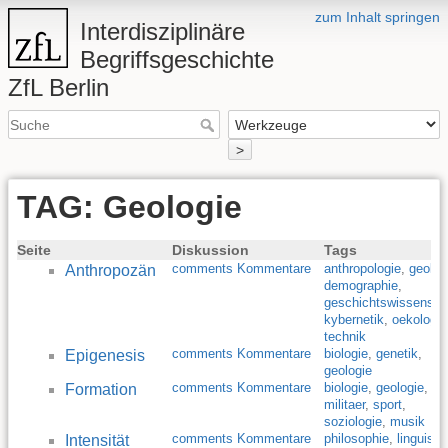
zum Inhalt springen
Interdisziplinäre
Begriffsgeschichte
ZfL Berlin
>
TAG: Geologie
Seite
Diskussion
Tags
comments Kommentare
anthropologie
,
geolog
Anthropozän
demographie
,
geschichtswissensch
kybernetik
,
oekologie
technik
comments Kommentare
biologie
,
genetik
,
Epigenesis
geologie
comments Kommentare
biologie
,
geologie
,
Formation
militaer
,
sport
,
soziologie
,
musik
comments Kommentare
philosophie
,
linguistik
Intensität