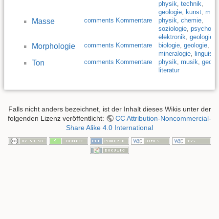
physik
,
technik
,
geologie
,
kunst
,
medi
comments Kommentare
physik
,
chemie
,
Masse
soziologie
,
psycholog
elektronik
,
geologie
,
comments Kommentare
biologie
,
geologie
,
Morphologie
mineralogie
,
linguisti
comments Kommentare
physik
,
musik
,
geolo
Ton
literatur
Falls nicht anders bezeichnet, ist der Inhalt dieses Wikis unter der
folgenden Lizenz veröffentlicht:
CC Attribution-Noncommercial-
Share Alike 4.0 International